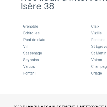
Isère 38
Grenoble
Claix
Echirolles
Vizille
Pont de claix
Fontaine
Vif
St Egrèv
Sassenage
St Martin
Seyssins
Voiron
Varces
Champag
Fontanil
Uriage