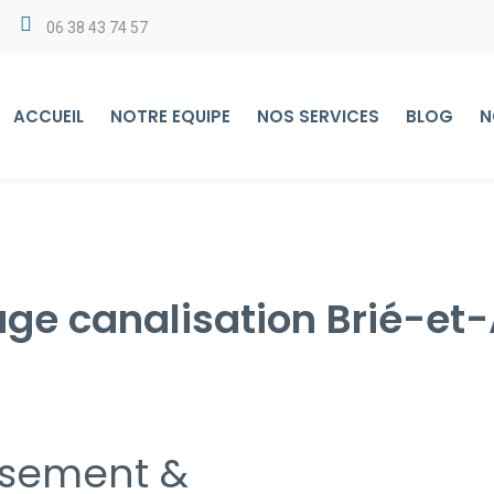
06 38 43 74 57
ACCUEIL
NOTRE EQUIPE
NOS SERVICES
BLOG
N
ge canalisation Brié-et
ssement &