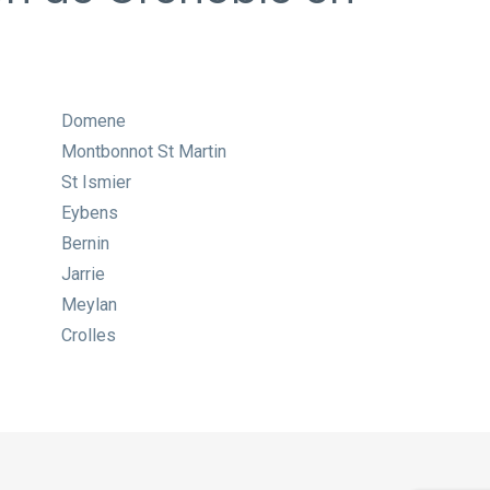
Domene
Montbonnot St Martin
St Ismier
Eybens
Bernin
Jarrie
Meylan
Crolles