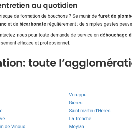
entretien au quotidien
e risque de formation de bouchons ? Se munir de
furet de plomb
anc
et de
bicarbonate
régulièrement : de simples gestes peuvent
. Contactez-nous pour toute demande de service en
débouchage de
ssement efficace et professionnel.
ntion: toute l’agglomérat
Voreppe
Gières
ne
Saint martin d’Hères
ève
La Tronche
in de Vinoux
Meylan