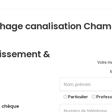
hage canalisation Cham
nissement &
Votre m
M
Particulier
Profess
, chèque