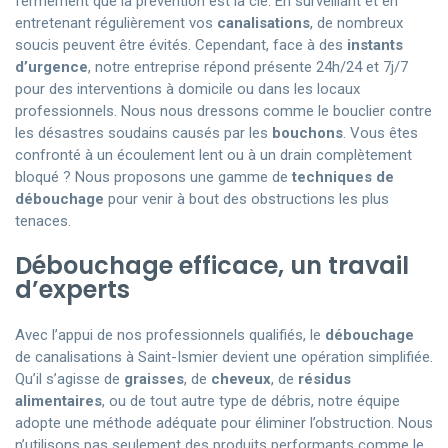
fermement que la prévention est la clé. En surveillant et en
entretenant régulièrement vos
canalisations
, de nombreux
soucis peuvent être évités. Cependant, face à des
instants
d’urgence
, notre entreprise répond présente 24h/24 et 7j/7
pour des interventions à domicile ou dans les locaux
professionnels. Nous nous dressons comme le bouclier contre
les désastres soudains causés par les
bouchons
. Vous êtes
confronté à un écoulement lent ou à un drain complètement
bloqué ? Nous proposons une gamme de
techniques de
débouchage
pour venir à bout des obstructions les plus
tenaces.
Débouchage efficace, un travail
d’experts
Avec l’appui de nos professionnels qualifiés, le
débouchage
de canalisations à Saint-Ismier devient une opération simplifiée.
Qu’il s’agisse de
graisses
, de
cheveux
, de
résidus
alimentaires
, ou de tout autre type de débris, notre équipe
adopte une méthode adéquate pour éliminer l’obstruction. Nous
n’utilisons pas seulement des produits performants comme le