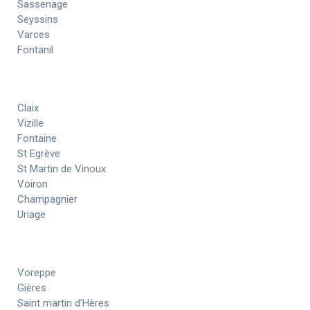
Sassenage
Seyssins
Varces
Fontanil
Claix
Vizille
Fontaine
St Egrève
St Martin de Vinoux
Voiron
Champagnier
Uriage
Voreppe
Gières
Saint martin d’Hères