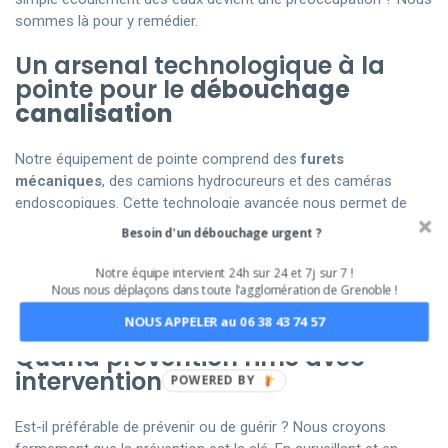
sommes là pour y remédier.
Un arsenal technologique à la
pointe pour le
débouchage
canalisation
Notre équipement de pointe comprend des
furets
mécaniques
, des camions hydrocureurs et des caméras
endoscopiques. Cette technologie avancée nous permet de
mener à bien le
débouchage
des
éviers de cuisine
, des
Besoin d'un débouchage urgent ?
canalisations de douche
, ainsi que d’autres installations
sanitaires. Nous n’avons pas seulement le savoir-faire, mais
Notre équipe intervient 24h sur 24 et 7j sur 7 !
Nous nous déplaçons dans toute l'agglomération de Grenoble !
également les outils pour garantir un
assainissement
de
qualité dans votre salle de bain, cuisine et au-delà.
NOUS APPELER au 06 38 43 74 57
Quand prévention rime avec
intervention
POWERED BY
Est-il préférable de prévenir ou de guérir ? Nous croyons