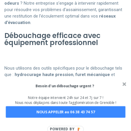
odeurs
? Notre entreprise s’engage à intervenir rapidement
pour résoudre vos problèmes d’assainissement, garantissant
une restitution de l’écoulement optimal dans vos
réseaux
d’évacuation
.
Débouchage efficace avec
équipement professionnel
Nous utilisons des outils spécifiques pour le débouchage tels
que :
hydrocurage haute pression
,
furet mécanique
et
caméra endoscopique, pour identifier et dissoudre tout type de
Besoin d'un débouchage urgent ?
blocage dans vos canalisations, y compris
graisses
,
cheveux
,
et
restes alimentaires
.
Notre équipe intervient 24h sur 24 et 7j sur 7 !
Nous nous déplaçons dans toute l'agglomération de Grenoble !
Disponibilité continue pour vos
urgences
NOUS APPELER au 06 38 43 74 57
POWERED BY