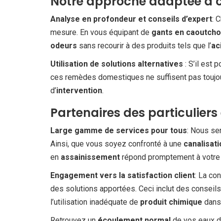
Notre approche adaptée à c
Analyse en profondeur et conseils d’expert
: 
mesure. En vous équipant de
gants en caoutch
odeurs
sans recourir à des produits tels que l’
ac
Utilisation de solutions alternatives
: S’il est 
ces remèdes domestiques ne suffisent pas toujour
d’
intervention
.
Partenaires des particuliers
Large gamme de services pour tous
: Nous se
Ainsi, que vous soyez confronté à une
canalisat
en
assainissement
répond promptement à votre 
Engagement vers la satisfaction client
: La co
des solutions apportées. Ceci inclut des conseil
l’utilisation inadéquate de
produit chimique
dans 
Retrouvez un
écoulement normal
de vos eaux da