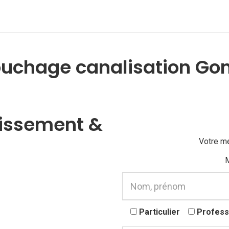
uchage canalisation Gon
nissement &
Votre m
M
Particulier
Profess