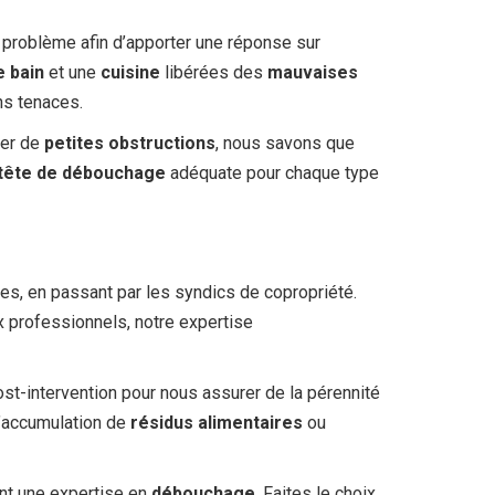
e problème afin d’apporter une réponse sur
e bain
et une
cuisine
libérées des
mauvaises
ns tenaces.
rer de
petites obstructions
, nous savons que
tête de débouchage
adéquate pour chaque type
ses, en passant par les syndics de copropriété.
 professionnels, notre expertise
ost-intervention pour nous assurer de la pérennité
l’accumulation de
résidus alimentaires
ou
rant une expertise en
débouchage
. Faites le choix