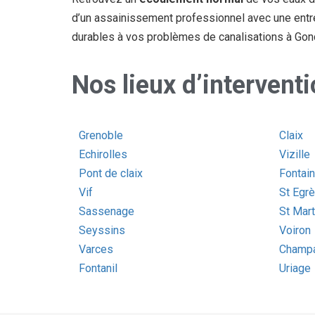
d’un assainissement professionnel avec une entre
durables à vos problèmes de canalisations à Gonc
Nos lieux d’intervent
Grenoble
Claix
Echirolles
Vizille
Pont de claix
Fontai
Vif
St Egr
Sassenage
St Mart
Seyssins
Voiron
Varces
Champa
Fontanil
Uriage