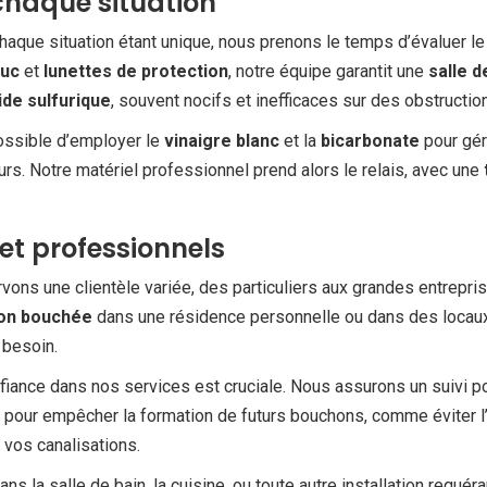
haque situation
Chaque situation étant unique, nous prenons le temps d’évaluer l
ouc
et
lunettes de protection
, notre équipe garantit une
salle d
ide sulfurique
, souvent nocifs et inefficaces sur des obstructio
possible d’employer le
vinaigre blanc
et la
bicarbonate
pour gé
s. Notre matériel professionnel prend alors le relais, avec une
 et professionnels
rvons une clientèle variée, des particuliers aux grandes entrepri
ion bouchée
dans une résidence personnelle ou dans des locaux
besoin.
nfiance dans nos services est cruciale. Nous assurons un suivi p
s pour empêcher la formation de futurs bouchons, comme éviter 
vos canalisations.
ns la salle de bain, la cuisine, ou toute autre installation requé