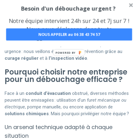
Besoin d'un débouchage urgent ?
Notre entreprise basée à Grenoble, dirigée par moi-même,
Cédric Di Maria, s’étend désormais ses services jusqu’à Lans-
Notre équipe intervient 24h sur 24 et 7j sur 7 !
en-Vercors. Nous utilisons un
camion hydrocureur
de haute
Nous nous déplaçons dans toute
performance pour le traitement de tous les types de
NOUS APPELER au 06 38 43 74 57
l'agglomération de Grenoble !
canalisations, qu’elles soient verticales ou horizontales. Nos
interventions ne se limitent pas à des actes de première
urgence : nous veillons également à la prévention grâce au
POWERED BY
curage régulier
et à
l’inspection vidéo
.
Pourquoi choisir notre entreprise
pour un débouchage efficace ?
Face à un
conduit d’évacuation
obstrué, diverses méthodes
peuvent être envisagées : utilisation d’un
furet mécanique ou
électrique
, pompe manuelle, ou encore application de
solutions chimiques
. Mais pourquoi privilégier notre équipe ?
Un arsenal technique adapté à chaque
situation