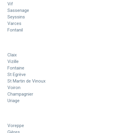
Vif
Sassenage
Seyssins
Varces
Fontanil
Claix
Vizille
Fontaine
St Egrève
St Martin de Vinoux
Voiron
Champagnier
Uriage
Voreppe
Gières